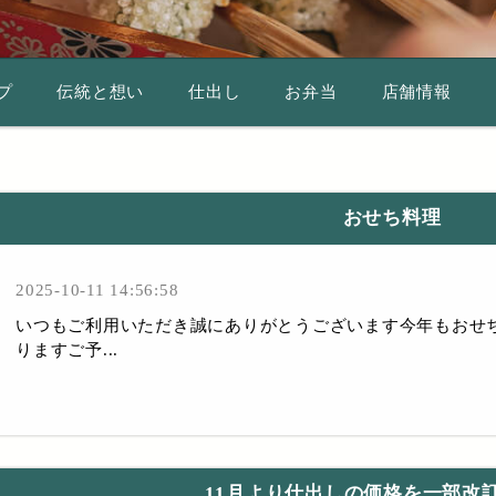
プ
伝統と想い
仕出し
お弁当
店舗情報
おせち料理
2025-10-11 14:56:58
いつもご利用いただき誠にありがとうございます今年もおせ
りますご予...
11月より仕出しの価格を一部改